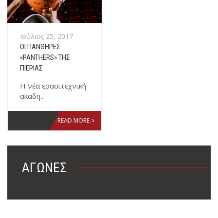
Ιούλιος 25, 2017
ΟΙ ΠΆΝΘΗΡΕΣ
«PANTHERS» ΤΗΣ
ΠΙΕΡΊΑΣ
Η νέα ερασιτεχνική
ακαδη...
READ MORE
ΑΓΏΝΕΣ