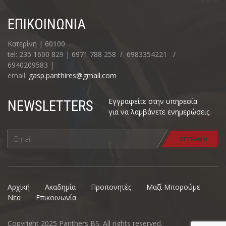
ΕΠΙΚΟΙΝΩΝΊΑ
Κατερίνη | 60100
tel: 235 1600 829 | 6971 788 258 / 6983354221 /
6940209583 |
email:
gasp.panthires@gmail.com
Εγγραφείτε στην υπηρεσία
NEWSLETTERS
για να λαμβάνετε ενημερώσεις.
Αρχική
Ακαδημία
Προπονητές
Μαζί Μπορούμε
Νεα
Επικοινωνία
Copyright 2025 Panthers BS. All rights reserved.