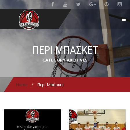
ΠΕΡΊ ΜΠΆΣΚΕΤ
CATEGORY ARCHIVES
Home
/
Περί Μπάσκετ