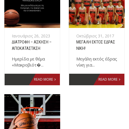
Ιανουάριος 26, 2023
Οκτώβριος 31, 2017
ΔΙΑΤΡΟΦΉ – ΆΣΚΗΣΗ –
ΜΕΓΆΛΗ ΕΚΤΌΣ ΈΔΡΑΣ
ΑΠΟΚΑΤΆΣΤΑΣΗ
ΝΊΚΗ!
Ημερίδα με θέμα
Μεγάλη εκτός έδρας
«Μακροβιότ�...
νίκη για...
READ MORE
READ MORE