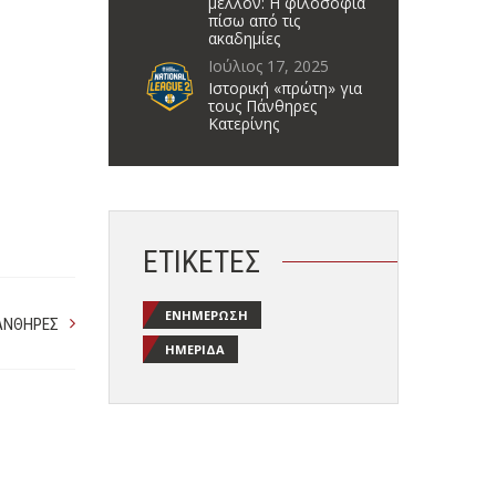
μέλλον: Η φιλοσοφία
πίσω από τις
ακαδημίες
Ιούλιος 17, 2025
Ιστορική «πρώτη» για
τους Πάνθηρες
Κατερίνης
ΕΤΙΚΈΤΕΣ
ΕΝΗΜΈΡΩΣΗ
ΆΝΘΗΡΕΣ
ΗΜΕΡΊΔΑ