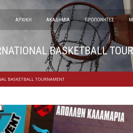
ΑΡΧΙΚΉ
ΑΚΑΔΗΜΊΑ
ΠΡΟΠΟΝΗΤΈΣ
Μ
RNATIONAL BASKETBALL TO
ONAL BASKETBALL TOURΝAMENT