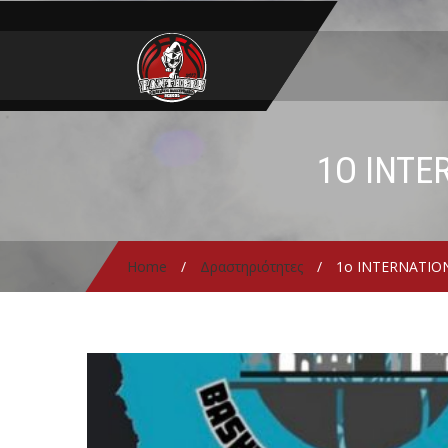
1Ο INTE
Home
/
Δραστηριότητες
/
1ο INTERNATI