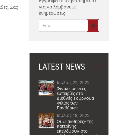
Εγγραφείτε στην υπηρεσία
για να λαμβάνετε
δες. Σας
ενημερώσεις.
LATEST NEWS
Ιούλιος 22, 2025
Φινάλε με νέες
εμπειρίες στο
Διεθνές Τουρνουά
Φιλίας των
Πανθήρων!
Ιούλιος 18, 2025
Οι «Πάνθηρες» της
Κατερίνης
επενδύουν στο