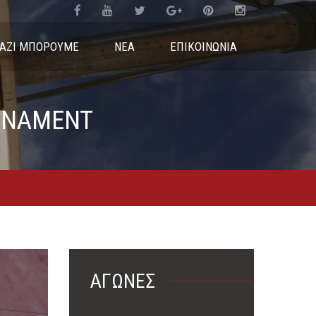
ΑΖΊ ΜΠΟΡΟΎΜΕ
ΝΕΑ
ΕΠΙΚΟΙΝΩΝΊΑ
URΝAMENT
ΑΓΏΝΕΣ